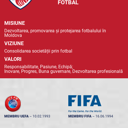
FOTBAL
MISIUNE
Dezvoltarea, promovarea și protejarea fotbalului în
Moldova
VIZIUNE
Consolidarea societății prin fotbal
VALORI
Responsabilitate, Pasiune, Echipă;
Inovare, Progres, Buna guvernare, Dezvoltarea profesională
MEMBRU UEFA
--
10.02.1993
MEMBRU FIFA
--
16.06.1994