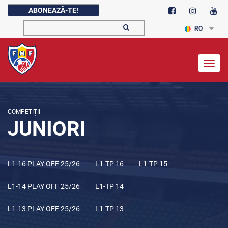
ABONEAZĂ-TE!
RO
Togg
navig
COMPETIȚII
JUNIORI
L1-16 PLAY OFF 25/26
L1-TP 16
L1-TP 15
L1-14 PLAY OFF 25/26
L1-TP 14
L1-13 PLAY OFF 25/26
L1-TP 13