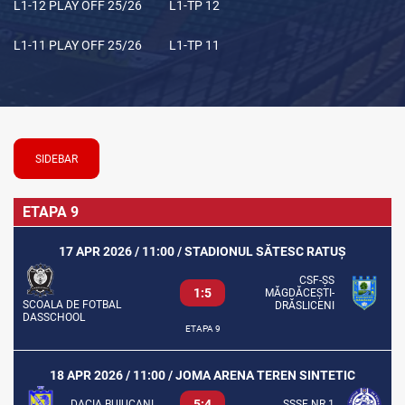
L1-12 PLAY OFF 25/26
L1-TP 12
L1-11 PLAY OFF 25/26
L1-TP 11
SIDEBAR
ETAPA 9
17 APR 2026 / 11:00 / STADIONUL SĂTESC RATUȘ
CSF-ȘS
1:5
MĂGDĂCEȘTI-
SCOALA DE FOTBAL
DRĂSLICENI
DASSCHOOL
ETAPA 9
18 APR 2026 / 11:00 / JOMA ARENA TEREN SINTETIC
5:4
DACIA BUIUCANI
ȘSSF NR.1