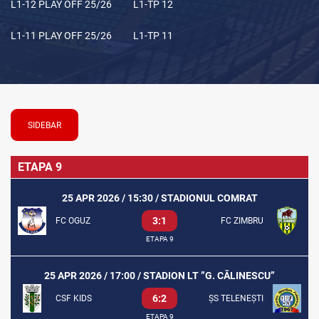
L1-12 PLAY OFF 25/26
L1-TP 12
L1-11 PLAY OFF 25/26
L1-TP 11
SIDEBAR
ETAPA 9
25 APR 2026 / 15:30 / STADIONUL COMRAT
3:1
FC OGUZ
FC ZIMBRU
ETAPA 9
25 APR 2026 / 17:00 / STADION LT ”G. CĂLINESCU”
6:2
CSF KIDS
ȘS TELENEȘTI
ETAPA 9