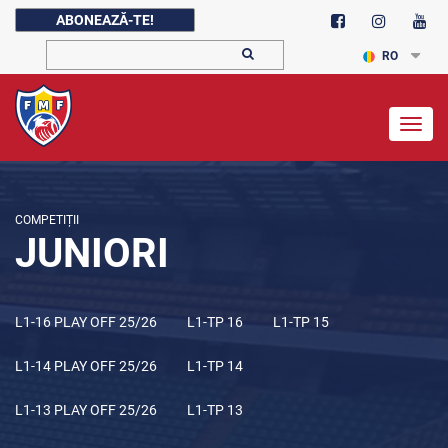
ABONEAZĂ-TE!
RO
Togg
navig
COMPETIȚII
JUNIORI
L1-16 PLAY OFF 25/26
L1-TP 16
L1-TP 15
L1-14 PLAY OFF 25/26
L1-TP 14
L1-13 PLAY OFF 25/26
L1-TP 13