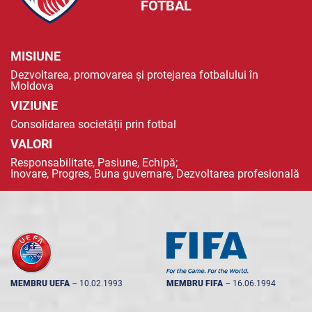
FOTBAL
MISIUNE
Dezvoltarea, promovarea și protejarea fotbalului în
Moldova
VIZIUNE
Consolidarea societății prin fotbal
VALORI
Responsabilitate, Pasiune, Echipă;
Inovare, Progres, Buna guvernare, Dezvoltarea profesională
MEMBRU UEFA
--
10.02.1993
MEMBRU FIFA
--
16.06.1994