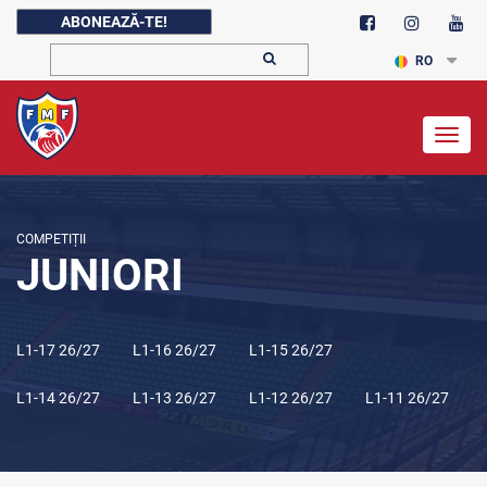
ABONEAZĂ-TE!
RO
Togg
navig
COMPETIȚII
JUNIORI
L1-17 26/27
L1-16 26/27
L1-15 26/27
L1-14 26/27
L1-13 26/27
L1-12 26/27
L1-11 26/27