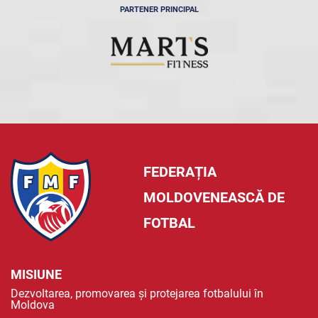
PARTENER PRINCIPAL
FEDERAȚIA
MOLDOVENEASCĂ DE
FOTBAL
MISIUNE
Dezvoltarea, promovarea și protejarea fotbalului în
Moldova