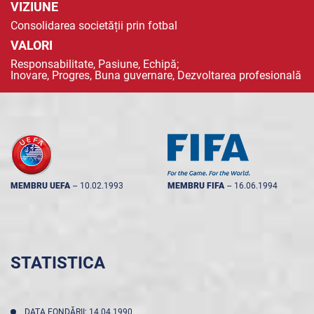
VIZIUNE
Consolidarea societății prin fotbal
VALORI
Responsabilitate, Pasiune, Echipă;
Inovare, Progres, Buna guvernare, Dezvoltarea profesională
MEMBRU UEFA
--
10.02.1993
MEMBRU FIFA
--
16.06.1994
STATISTICA
DATA FONDĂRII: 14.04.1990