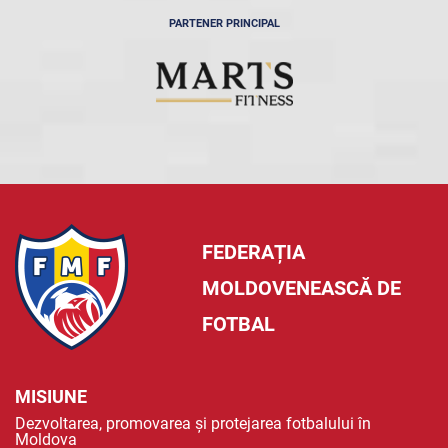
PARTENER PRINCIPAL
FEDERAȚIA
MOLDOVENEASCĂ DE
FOTBAL
MISIUNE
Dezvoltarea, promovarea și protejarea fotbalului în
Moldova