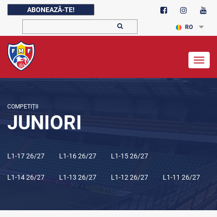
ABONEAZĂ-TE!
RO
Togg
navig
COMPETIȚII
JUNIORI
L1-17 26/27
L1-16 26/27
L1-15 26/27
L1-14 26/27
L1-13 26/27
L1-12 26/27
L1-11 26/27