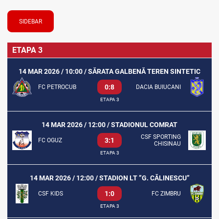
SIDEBAR
ETAPA 3
14 MAR 2026 / 10:00 / SĂRATA GALBENĂ TEREN SINTETIC
0:8
FC PETROCUB
DACIA BUIUCANI
ETAPA 3
14 MAR 2026 / 12:00 / STADIONUL COMRAT
CSF SPORTING
3:1
FC OGUZ
CHISINAU
ETAPA 3
14 MAR 2026 / 12:00 / STADION LT ”G. CĂLINESCU”
1:0
CSF KIDS
FC ZIMBRU
ETAPA 3