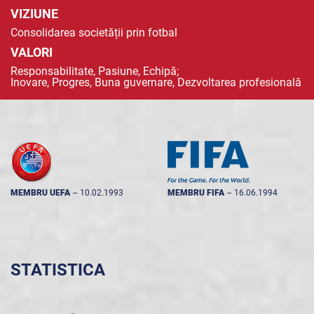
VIZIUNE
Consolidarea societății prin fotbal
VALORI
Responsabilitate, Pasiune, Echipă;
Inovare, Progres, Buna guvernare, Dezvoltarea profesională
MEMBRU UEFA
--
10.02.1993
MEMBRU FIFA
--
16.06.1994
STATISTICA