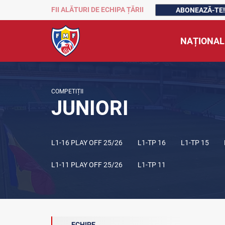
FII ALĂTURI DE ECHIPA ȚĂRII
ABONEAZĂ-TE!
NAȚIONAL
COMPETIȚII
JUNIORI
L1-16 PLAY OFF 25/26
L1-TP 16
L1-TP 15
L1-11 PLAY OFF 25/26
L1-TP 11
ECHIPE