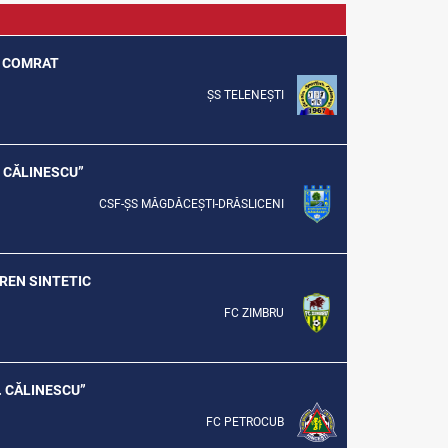
UL COMRAT
ȘS TELENEȘTI
G. CĂLINESCU”
CSF-ȘS MĂGDĂCEȘTI-DRĂSLICENI
EREN SINTETIC
FC ZIMBRU
G. CĂLINESCU”
FC PETROCUB