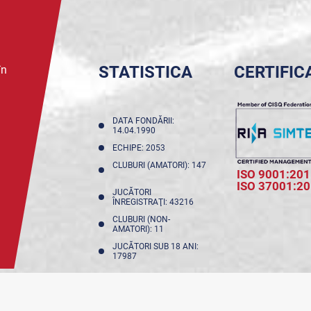
STATISTICA
CERTIFIC
în
DATA FONDĂRII:
14.04.1990
ECHIPE: 2053
CLUBURI (AMATORI): 147
ISO 9001:201
ISO 37001:2
JUCĂTORI
ÎNREGISTRAŢI: 43216
CLUBURI (NON-
AMATORI): 11
JUCĂTORI SUB 18 ANI:
17987
NFIDENȚIALITATE