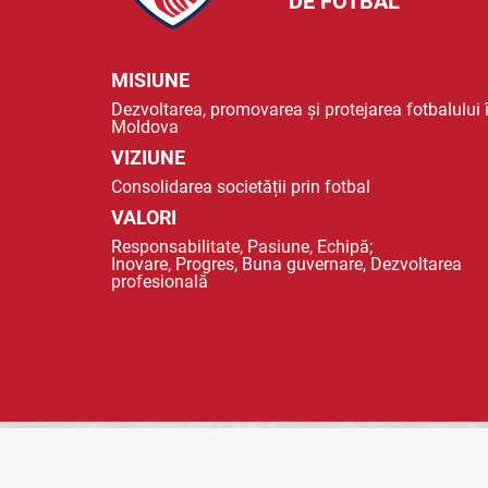
DE FOTBAL
MISIUNE
Dezvoltarea, promovarea și protejarea fotbalului 
Moldova
VIZIUNE
Consolidarea societății prin fotbal
VALORI
Responsabilitate, Pasiune, Echipă;
Inovare, Progres, Buna guvernare, Dezvoltarea
profesională
© 2023 FMF - FEDERAȚIA MOLDOVENEASCA DE FOTBAL |
POLITICA DE CO