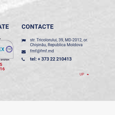
ATE
CONTACTE
str. Tricolorului, 39, MD-2012, or.
Chișinău, Republica Moldova
fmf@fmf.md
tel: + 373 22 210413
5
016
UP
POWERED BY ONE TELECOM