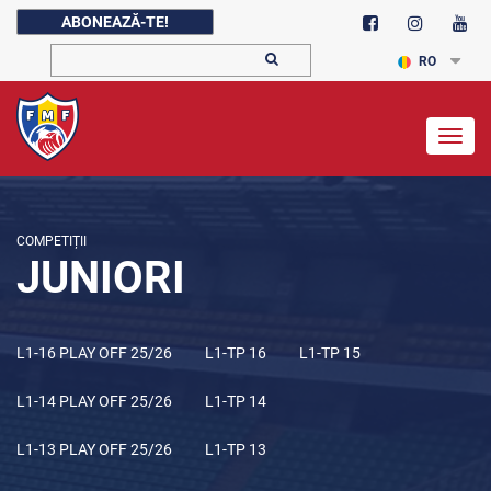
ABONEAZĂ-TE!
RO
Togg
navig
COMPETIȚII
JUNIORI
L1-16 PLAY OFF 25/26
L1-TP 16
L1-TP 15
L1-14 PLAY OFF 25/26
L1-TP 14
L1-13 PLAY OFF 25/26
L1-TP 13