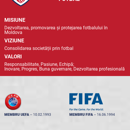
MISIUNE
Dezvoltarea, promovarea și protejarea fotbalului în
Moldova
VIZIUNE
Consolidarea societății prin fotbal
VALORI
Responsabilitate, Pasiune, Echipă;
Inovare, Progres, Buna guvernare, Dezvoltarea profesională
MEMBRU UEFA
--
10.02.1993
MEMBRU FIFA
--
16.06.1994