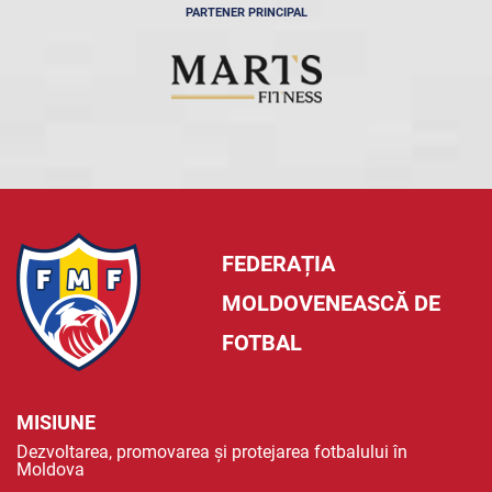
PARTENER PRINCIPAL
FEDERAȚIA
MOLDOVENEASCĂ DE
FOTBAL
MISIUNE
Dezvoltarea, promovarea și protejarea fotbalului în
Moldova