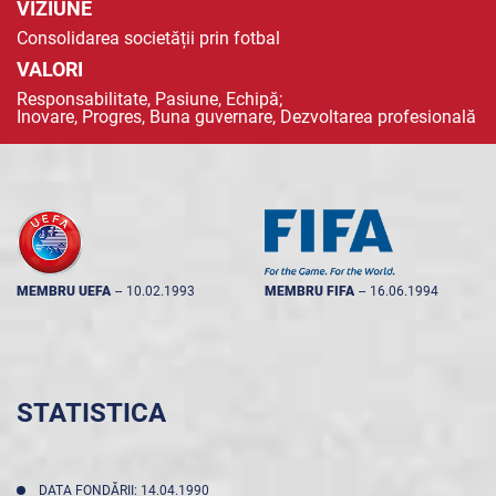
VIZIUNE
Consolidarea societății prin fotbal
VALORI
Responsabilitate, Pasiune, Echipă;
Inovare, Progres, Buna guvernare, Dezvoltarea profesională
MEMBRU UEFA
--
10.02.1993
MEMBRU FIFA
--
16.06.1994
STATISTICA
DATA FONDĂRII: 14.04.1990