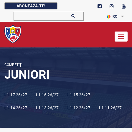
ABONEAZĂ-TE!
RO
Togg
navig
COMPETIȚII
JUNIORI
L1-17 26/27
L1-16 26/27
L1-15 26/27
L1-14 26/27
L1-13 26/27
L1-12 26/27
L1-11 26/27