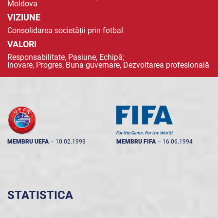
Moldova
VIZIUNE
Consolidarea societății prin fotbal
VALORI
Responsabilitate, Pasiune, Echipă;
Inovare, Progres, Buna guvernare, Dezvoltarea profesională
MEMBRU UEFA
--
10.02.1993
MEMBRU FIFA
--
16.06.1994
STATISTICA