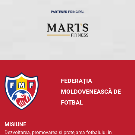
PARTENER PRINCIPAL
FEDERAȚIA
MOLDOVENEASCĂ DE
FOTBAL
MISIUNE
Dezvoltarea, promovarea și protejarea fotbalului în