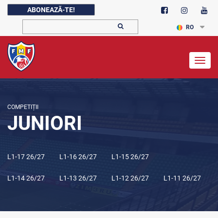
ABONEAZĂ-TE!
RO
Togg
navig
COMPETIȚII
JUNIORI
L1-17 26/27
L1-16 26/27
L1-15 26/27
L1-14 26/27
L1-13 26/27
L1-12 26/27
L1-11 26/27