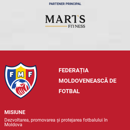
PARTENER PRINCIPAL
FEDERAȚIA
MOLDOVENEASCĂ DE
FOTBAL
MISIUNE
Dezvoltarea, promovarea și protejarea fotbalului în
Moldova