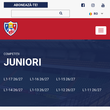
ABONEAZĂ-TE!
RO
Togg
navig
COMPETIȚII
JUNIORI
L1-17 26/27
L1-16 26/27
L1-15 26/27
L1-14 26/27
L1-13 26/27
L1-12 26/27
L1-11 26/27