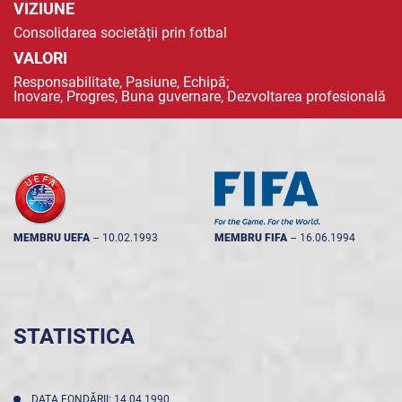
VIZIUNE
Consolidarea societății prin fotbal
VALORI
Responsabilitate, Pasiune, Echipă;
Inovare, Progres, Buna guvernare, Dezvoltarea profesională
MEMBRU UEFA
--
10.02.1993
MEMBRU FIFA
--
16.06.1994
STATISTICA
DATA FONDĂRII: 14.04.1990