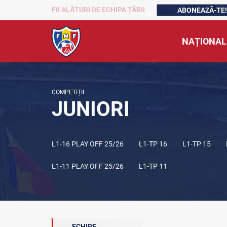
FII ALĂTURI DE ECHIPA ȚĂRII
ABONEAZĂ-TE!
NAȚIONAL
COMPETIȚII
JUNIORI
L1-16 PLAY OFF 25/26
L1-TP 16
L1-TP 15
L1-11 PLAY OFF 25/26
L1-TP 11
ECHIPE