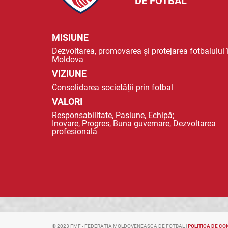
DE FOTBAL
MISIUNE
Dezvoltarea, promovarea și protejarea fotbalului 
Moldova
VIZIUNE
Consolidarea societății prin fotbal
VALORI
Responsabilitate, Pasiune, Echipă;
Inovare, Progres, Buna guvernare, Dezvoltarea
profesională
© 2023 FMF - FEDERAȚIA MOLDOVENEASCA DE FOTBAL |
POLITICA DE CO