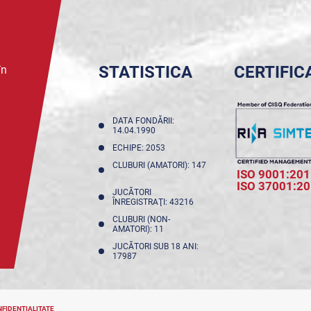
STATISTICA
CERTIFIC
în
DATA FONDĂRII:
14.04.1990
ECHIPE: 2053
CLUBURI (AMATORI): 147
ISO 9001:201
ISO 37001:2
JUCĂTORI
ÎNREGISTRAŢI: 43216
CLUBURI (NON-
AMATORI): 11
JUCĂTORI SUB 18 ANI:
17987
NFIDENȚIALITATE