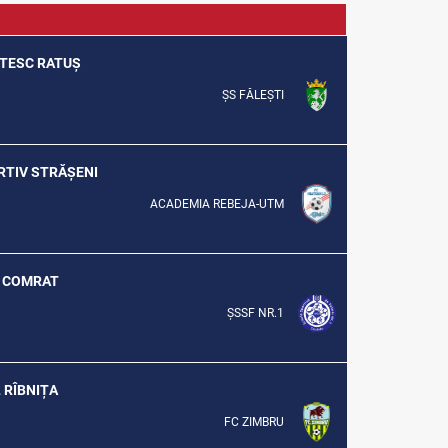
SĂTESC RATUȘ
ȘS FĂLEȘTI
ORTIV STRĂȘENI
ACADEMIA REBEJA-UTM
UL COMRAT
ȘSSF NR.1
L RÎBNIȚA
FC ZIMBRU