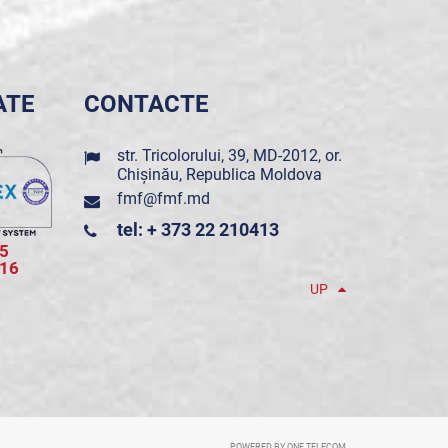
ATE
CONTACTE
str. Tricolorului, 39, MD-2012, or.
Chișinău, Republica Moldova
fmf@fmf.md
tel: + 373 22 210413
5
016
UP
POWERED BY ONE TELECOM