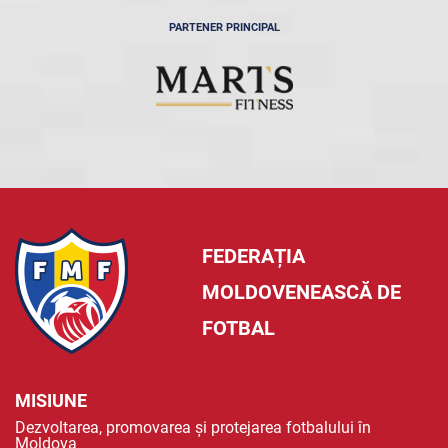
PARTENER PRINCIPAL
FEDERAȚIA
MOLDOVENEASCĂ DE
FOTBAL
MISIUNE
Dezvoltarea, promovarea și protejarea fotbalului în
Moldova