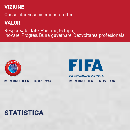
VIZIUNE
Consolidarea societății prin fotbal
VALORI
Responsabilitate, Pasiune, Echipă;
Inovare, Progres, Buna guvernare, Dezvoltarea profesională
MEMBRU UEFA
--
10.02.1993
MEMBRU FIFA
--
16.06.1994
STATISTICA