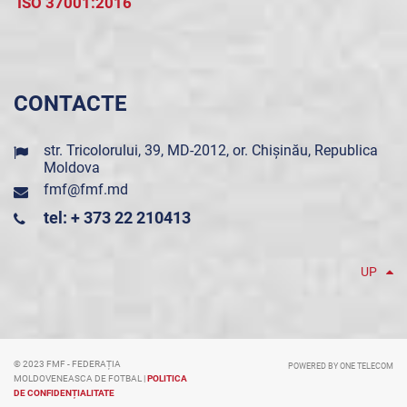
ISO 37001:2016
CONTACTE
str. Tricolorului, 39, MD-2012, or. Chișinău, Republica
Moldova
fmf@fmf.md
tel: + 373 22 210413
UP
© 2023 FMF - FEDERAȚIA
POWERED BY ONE TELECOM
MOLDOVENEASCA DE FOTBAL |
POLITICA
DE CONFIDENȚIALITATE