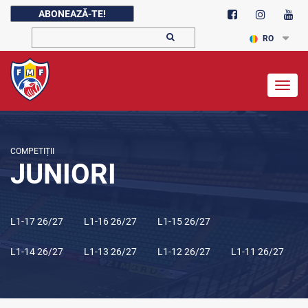
ABONEAZĂ-TE!
RO
Togg
navig
COMPETIȚII
JUNIORI
L1-17 26/27
L1-16 26/27
L1-15 26/27
L1-14 26/27
L1-13 26/27
L1-12 26/27
L1-11 26/27