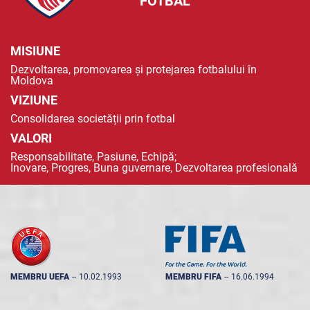
FOTBAL
MISIUNE
Dezvoltarea, promovarea și protejarea fotbalului în
Moldova
VIZIUNE
Consolidarea societății prin fotbal
VALORI
Responsabilitate, Pasiune, Echipă;
Inovare, Progres, Buna guvernare, Dezvoltarea profesională
MEMBRU UEFA
--
10.02.1993
MEMBRU FIFA
--
16.06.1994