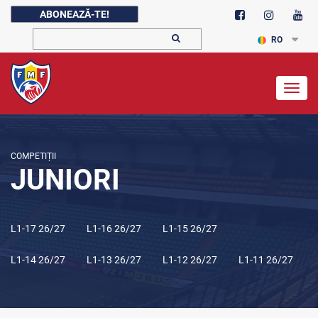
ABONEAZĂ-TE!
RO
Togg
navig
COMPETIȚII
JUNIORI
L1-17 26/27
L1-16 26/27
L1-15 26/27
L1-14 26/27
L1-13 26/27
L1-12 26/27
L1-11 26/27