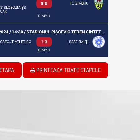
8:0
FC ZIMBRU
ȘS SLOBOZIA-ȘS
OVSK
ETAPA 1
08 SEP 2024 / 14:30 / STADIONUL PIȘCEVIC TEREN SINTETIC
1:3
CSFCJT ATLETICO
ȘSSF BĂLȚI
ETAPA 1
ETAPA
PRINTEAZA TOATE ETAPELE