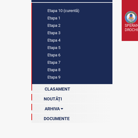
Etapa 10 (curentă)
Etapa 1
Etapa 2
SPERAN
DROCH
Etapa 3
Etapa 4
Etapa 5
Etapa 6
Etapa 7
Etapa 8
Etapa 9
CLASAMENT
NOUTĂȚI
ARHIVA
DOCUMENTE
Ediția 2023-2024
Faza 1