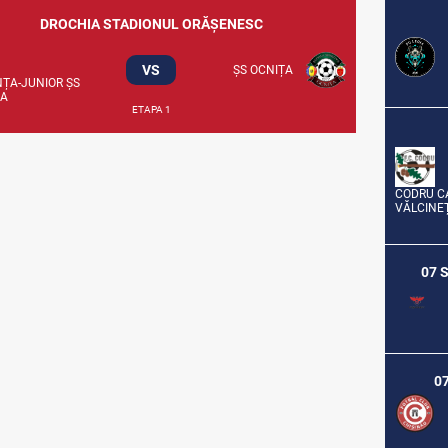
DROCHIA STADIONUL ORĂȘENESC
VS
ȘS OCNIȚA
ȚA-JUNIOR ȘS
IA
ETAPA 1
CODRU C
VĂLCINE
07 
07