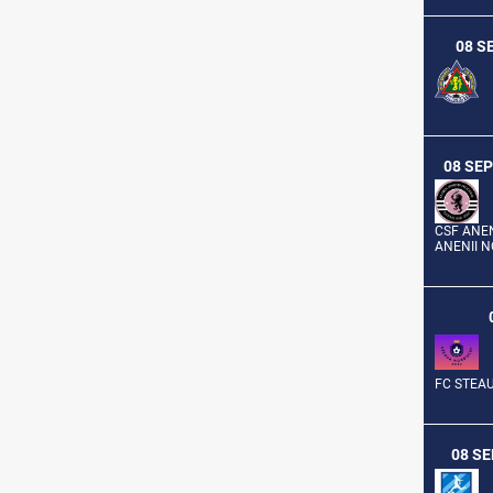
08 S
08 SEP
CSF ANEN
ANENII N
FC STEA
08 SE