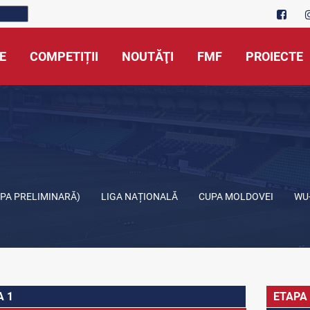
E
COMPETIȚII
NOUTĂŢI
FMF
PROIECTE
APA PRELIMINARĂ)
LIGA NAȚIONALĂ
CUPA MOLDOVEI
WU
A 1
ETAPA