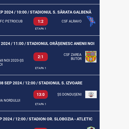
EP 2024 / 10:00 / STADIONUL S. SĂRATA GALBENĂ
1:2
FC PETROCUB
CSF ALRAVO
ETAPA 1
 2024 / 11:00 / STADIONUL ORĂȘENESC ANENII NOI
CSF ZAREA
2:1
BUTOR
II NOI 2020-ȘS
OI
ETAPA 1
08 SEP 2024 / 12:00 / STADIONUL S. IZVOARE
13:0
ȘS DONDUȘENI
UA NORDULUI
ETAPA 1
P 2024 / 12:00 / STADION OR. SLOBOZIA - ATLETIC