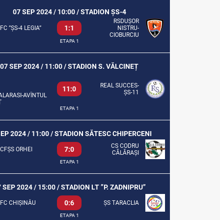
07 SEP 2024 / 10:00 / STADION ȘS-4
RSDUȘOR
1:1
FC ”ȘS-4 LEGIA”
NISTRU-
CIOBURCIU
ETAPA 1
07 SEP 2024 / 11:00 / STADION S. VĂLCINEȚ
REAL SUCCES-
11:0
ȘS-11
ALARASI-AVÎNTUL
Ț
ETAPA 1
SEP 2024 / 11:00 / STADION SĂTESC CHIPERCENI
CS CODRU
7:0
CFȘS ORHEI
CĂLĂRAȘI
ETAPA 1
 SEP 2024 / 15:00 / STADION LT ”P. ZADNIPRU”
0:6
FC CHIȘINĂU
ȘS TARACLIA
ETAPA 1