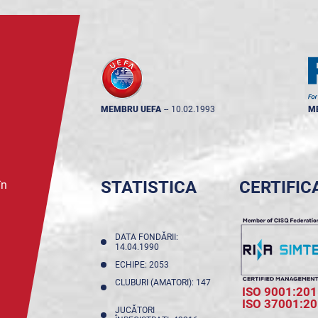
MEMBRU UEFA
--
10.02.1993
M
STATISTICA
CERTIFIC
în
DATA FONDĂRII:
14.04.1990
ECHIPE: 2053
CLUBURI (AMATORI): 147
ISO 9001:201
ISO 37001:2
JUCĂTORI