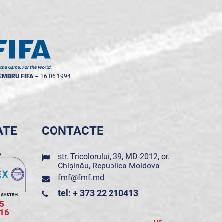
EMBRU FIFA
--
16.06.1994
ATE
CONTACTE
str. Tricolorului, 39, MD-2012, or.
Chișinău, Republica Moldova
fmf@fmf.md
tel: + 373 22 210413
5
016