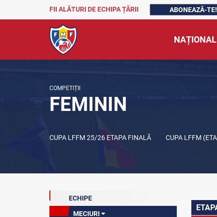
FII ALĂTURI DE ECHIPA ȚĂRII
ABONEAZĂ-TE!
NAȚIONAL
COMPETIȚII
FEMININ
CUPA LFFM 25/26 ETAPA FINALĂ
CUPA LFFM (ET
ECHIPE
ETAP
MECIURI